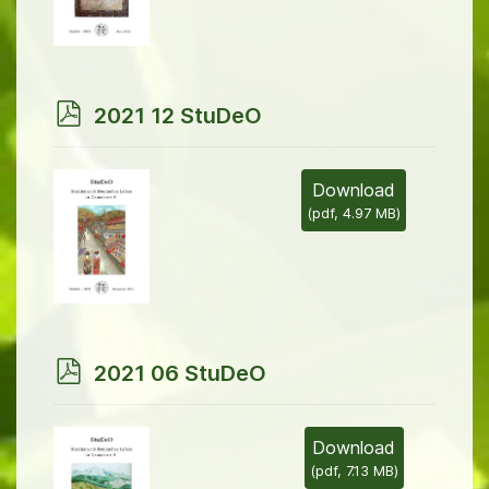
p
2021 12 StuDeO
d
f
Download
(
pdf,
4.97 MB
)
p
2021 06 StuDeO
d
f
Download
(
pdf,
7.13 MB
)