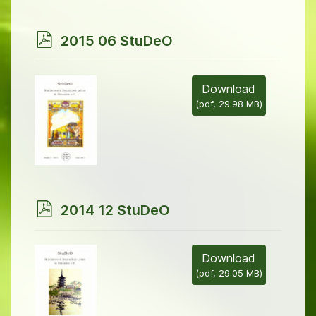
p
2015 06 StuDeO
d
f
Download
(
pdf,
29.98 MB
)
p
2014 12 StuDeO
d
f
Download
(
pdf,
29.05 MB
)