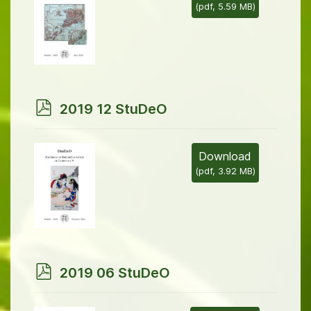
(
pdf,
5.59 MB
)
p
2019 12 StuDeO
d
f
Download
(
pdf,
3.92 MB
)
p
2019 06 StuDeO
d
f