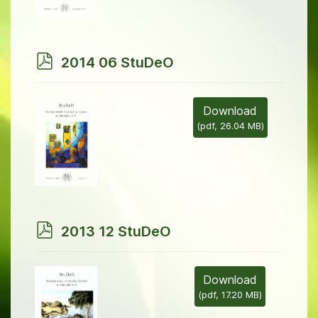
p
2014 06 StuDeO
d
f
Download
(
pdf,
26.04 MB
)
p
2013 12 StuDeO
d
f
Download
(
pdf,
17.20 MB
)