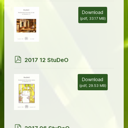
f
Download
(
pdf,
33.17 MB
)
p
2017 12 StuDeO
d
f
Download
(
pdf,
29.53 MB
)
p