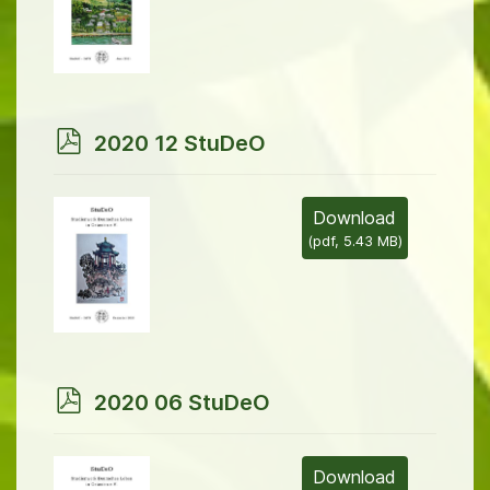
p
2020 12 StuDeO
d
f
Download
(
pdf,
5.43 MB
)
p
2020 06 StuDeO
d
f
Download