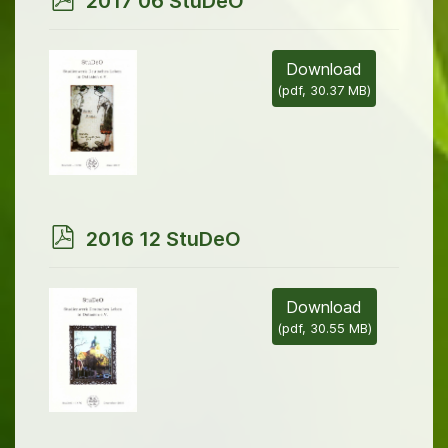
2017 06 StuDeO
d
f
Download
(
pdf,
30.37 MB
)
p
2016 12 StuDeO
d
f
Download
(
pdf,
30.55 MB
)