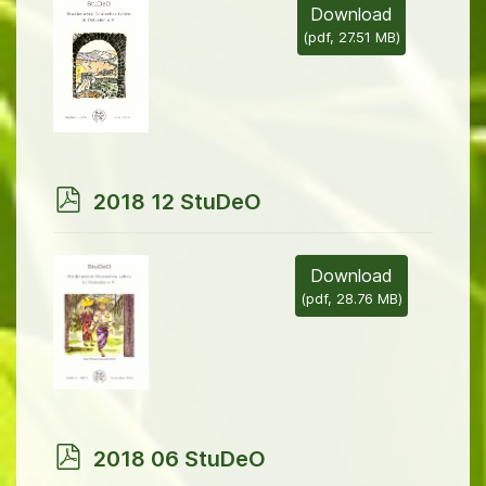
Download
(
pdf,
27.51 MB
)
p
2018 12 StuDeO
d
f
Download
(
pdf,
28.76 MB
)
p
2018 06 StuDeO
d