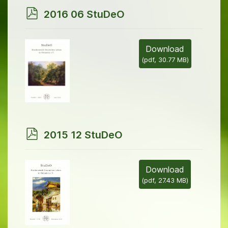
p
2016 06 StuDeO
d
f
Download
(
pdf,
30.77 MB
)
p
2015 12 StuDeO
d
f
Download
(
pdf,
27.43 MB
)