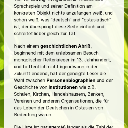
Sprachspiels und seiner Definition am
konkreten Objekt nichts anzufangen weiß, und
schon weiß, was "deutsch" und "ostasiatisch"
ist, der überspringt diese Seite einfach und
schreitet lieber gleich zur Tat:
Nach einem
geschichtlichen Abriß
,
beginnend mit dem unliebsamen Besuch
mongolischer Reiterkrieger im 13. Jahrhundert,
und hoffentlich nicht irgendwann in der
Zukunft endend, hat der geneigte Leser die
Wahl zwischen
Personenbiographien
und der
Geschichte von
Institutionen
wie z.B.
Schulen, Kirchen, Handelshäusern, Banken,
Vereinen und anderen Organisationen, die für
das Leben der Deutschen in Ostasien von
Bedeutung waren.
Die Liste ist naturgemäß länger als die Zahl der