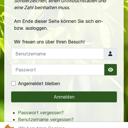
Sonderzeichen, einen Großbuchstaben und
eine Zahl beinhalten muss.
Am Ende dieser Seite können Sie sich ein-
bzw. ausloggen.
Wir freuen uns über Ihren Besuch!
Benutzername
Passwort
Passwo
Angemeldet bleiben
Anmelden
Passwort vergessen?
Benutzername vergessen?
Registrieren