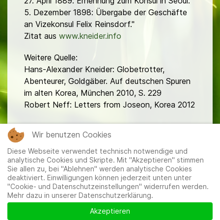
27. April 1889: Ernennung zum Konsul in Seoul.
5. Dezember 1898: Übergabe der Geschäfte
an Vizekonsul Felix Reinsdorf."
Zitat aus
www.kneider.info
Weitere Quelle:
Hans-Alexander Kneider: Globetrotter,
Abenteurer, Goldgäber. Auf deutschen Spuren
im alten Korea, München 2010, S. 229
Robert Neff: Letters from Joseon, Korea 2012
fa
Wir benutzen Cookies
Diese Webseite verwendet technisch notwendige und
analytische Cookies und Skripte. Mit "Akzeptieren" stimmen
Sie allen zu, bei "Ablehnen" werden analytische Cookies
deaktiviert. Einwilligungen können jederzeit unten unter
"Cookie- und Datenschutzeinstellungen" widerrufen werden.
Mehr dazu in unserer Datenschutzerklärung.
Mitglieder
|
Impressum
|
Datenschutzerklärung
|
Cookie-
und Datenschutzeinstellungen
Akzeptieren