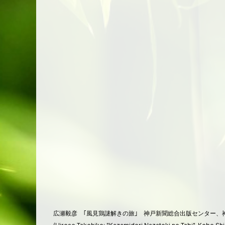
広瀬毅彦 ｢風見鶏謎解きの旅｣ 神戸新聞総合出版センター、