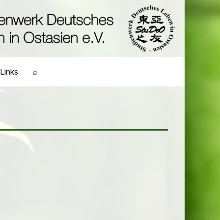
Links
⌕