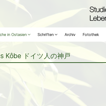
che in Ostasien
Schriften
Archiv
Fotothek
higes Kôbe ドイツ人の神戸