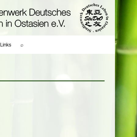
Links
⌕