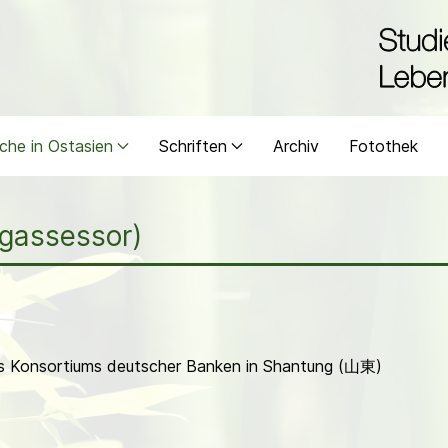
che in Ostasien
Schriften
Archiv
Fotothek
rgassessor)
nes Konsortiums deutscher Banken in Shantung (山東)