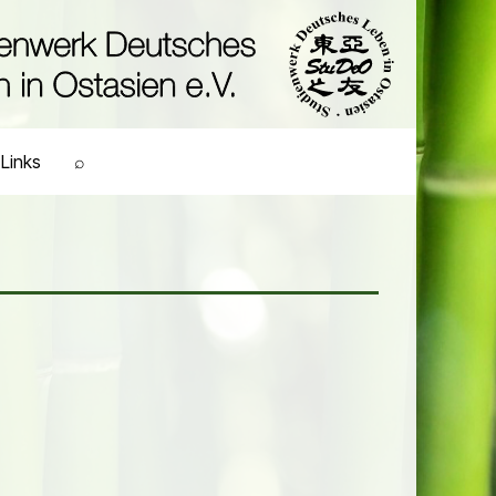
Links
⌕