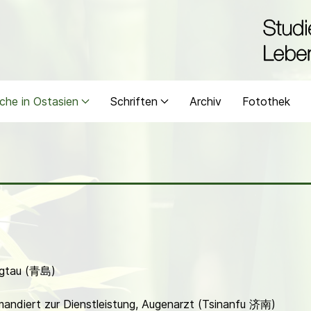
che in Ostasien
Schriften
Archiv
Fotothek
ngtau (青島)
ndiert zur Dienstleistung, Augenarzt (Tsinanfu 济南)