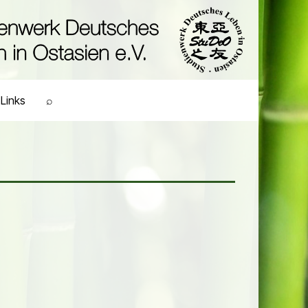
Links
⌕