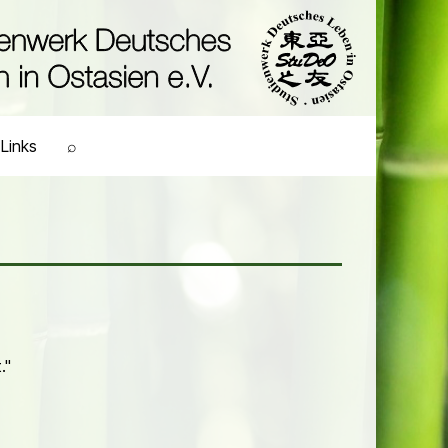
Links
⌕
."