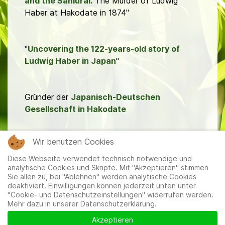
and the Samurai.
The Murder of Ludwig
Haber at Hakodate in 1874"
"
Uncovering the 122-years-old story of
Ludwig Haber in Japan
"
Gründer der
Japanisch-Deutschen
Gesellschaft in Hakodate
Wir benutzen Cookies
Grab von Ludwig Haber
Diese Webseite verwendet technisch notwendige und
analytische Cookies und Skripte. Mit "Akzeptieren" stimmen
Sie allen zu, bei "Ablehnen" werden analytische Cookies
deaktiviert. Einwilligungen können jederzeit unten unter
"Cookie- und Datenschutzeinstellungen" widerrufen werden.
Mehr dazu in unserer Datenschutzerklärung.
Mitglieder
|
Impressum
|
Datenschutzerklärung
|
Cookie-
und Datenschutzeinstellungen
Akzeptieren