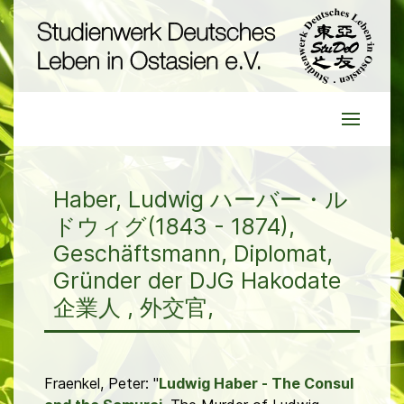
Haber, Ludwig ハーバー・ル
ドウィグ(1843 - 1874),
Geschäftsmann, Diplomat,
Gründer der DJG Hakodate
企業人 , 外交官,
Fraenkel, Peter: "
Ludwig Haber - The Consul