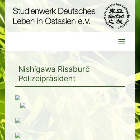
Nishigawa Risaburô
Polizeipräsident