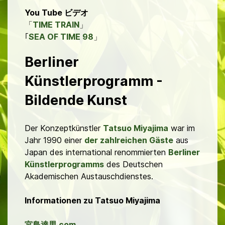
You Tube ビデオ
「
TIME TRAIN
」
｢
SEA OF TIME 98
」
Berliner
Künstlerprogramm -
Bildende Kunst
Der Konzeptkünstler
Tatsuo Miyajima
war im
Jahr 1990 einer
der zahlreichen Gäste
aus
Japan des international renommierten
Berliner
Künstlerprogramms
des Deutschen
Akademischen Austauschdienstes.
Informationen zu Tatsuo Miyajima
宮島達男.com