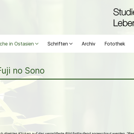
che in Ostasien
Schriften
Archiv
Fotothek
Fuji no Sono
h direktes Klicken auf das vergrößerte Bild fortlaufend angeschaut werden. "B