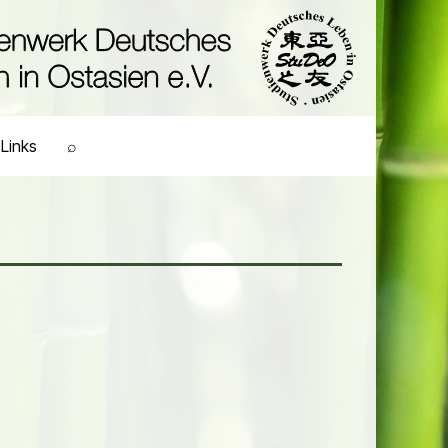
Links
⌕