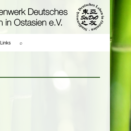
Links
⌕