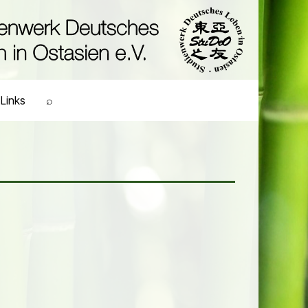
Links
⌕