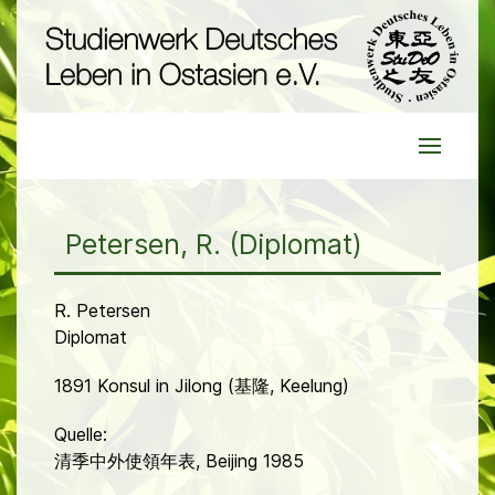
Petersen, R. (Diplomat)
R. Petersen
Diplomat
1891 Konsul in Jilong (基隆, Keelung)
Quelle:
清季中外使領年表, Beijing 1985