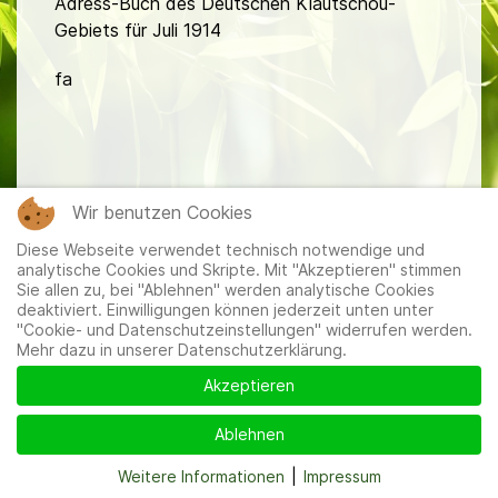
Adress-Buch des Deutschen Kiautschou-
Gebiets für Juli 1914
fa
Wir benutzen Cookies
Mitglieder
|
Impressum
|
Datenschutzerklärung
|
Cookie-
Diese Webseite verwendet technisch notwendige und
und Datenschutzeinstellungen
analytische Cookies und Skripte. Mit "Akzeptieren" stimmen
Sie allen zu, bei "Ablehnen" werden analytische Cookies
deaktiviert. Einwilligungen können jederzeit unten unter
"Cookie- und Datenschutzeinstellungen" widerrufen werden.
Mehr dazu in unserer Datenschutzerklärung.
Akzeptieren
Ablehnen
Weitere Informationen
|
Impressum