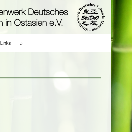
Links
⌕