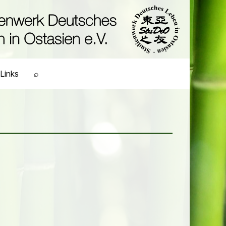
Links
⌕