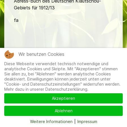
Adress-Buch des Deutschen Kiautschou-
Gebiets für 1912/13
fa
Wir benutzen Cookies
Mitglieder
|
Impressum
|
Datenschutzerklärung
|
Cookie-
Diese Webseite verwendet technisch notwendige und
und Datenschutzeinstellungen
analytische Cookies und Skripte. Mit "Akzeptieren" stimmen
Sie allen zu, bei "Ablehnen" werden analytische Cookies
deaktiviert. Einwilligungen können jederzeit unten unter
"Cookie- und Datenschutzeinstellungen" widerrufen werden.
Mehr dazu in unserer Datenschutzerklärung.
Akzeptieren
Ablehnen
Weitere Informationen
|
Impressum