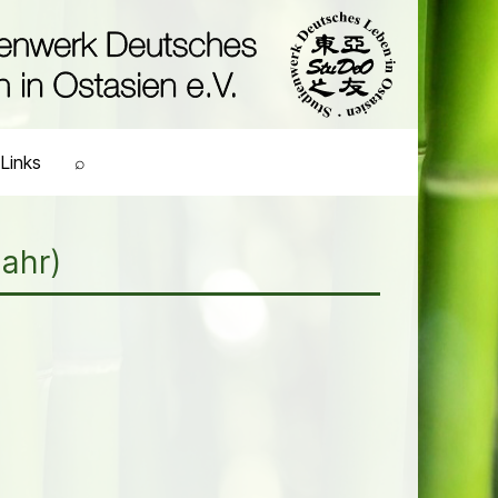
Links
⌕
Bahr)