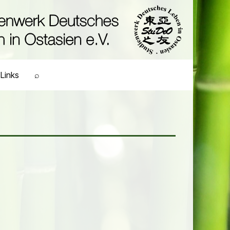
Links
⌕