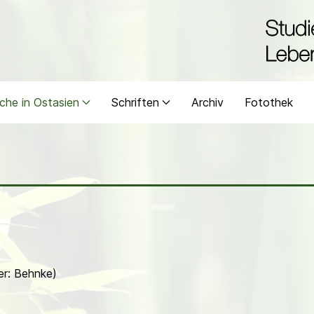
che in Ostasien
Schriften
Archiv
Fotothek
er: Behnke)