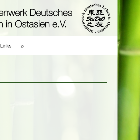
Links
⌕