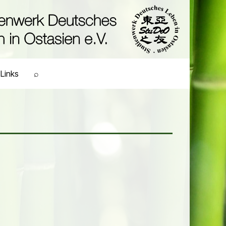
Links
⌕