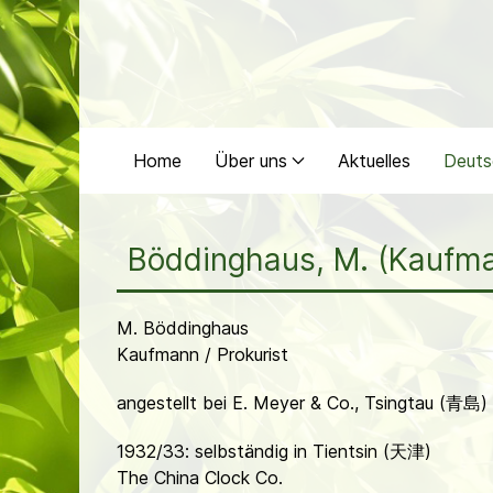
Home
Über uns
Aktuelles
Deuts
Böddinghaus, M. (Kaufm
M. Böddinghaus
Kaufmann / Prokurist
angestellt bei E. Meyer & Co., Tsingtau (青島)
1932/33: selbständig in Tientsin (天津)
The China Clock Co.