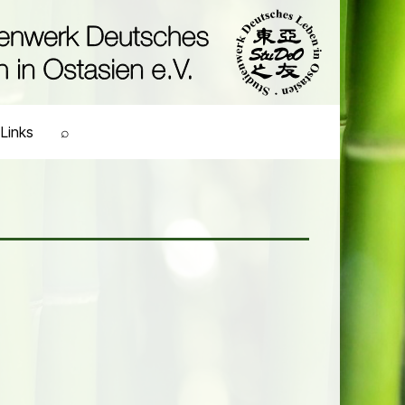
Links
⌕