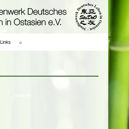
Links
⌕