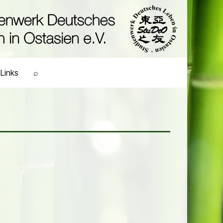
Links
⌕