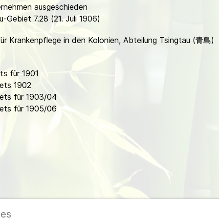
ternehmen ausgeschieden
-Gebiet 7.28 (21. Juli 1906)
ür Krankenpflege in den Kolonien, Abteilung Tsingtau (青島)
s für 1901
ets 1902
ets für 1903/04
ets für 1905/06
ies
ieder
|
Impressum
|
Datenschutzerklärung
|
Cookie- und Datenschutzeinstel