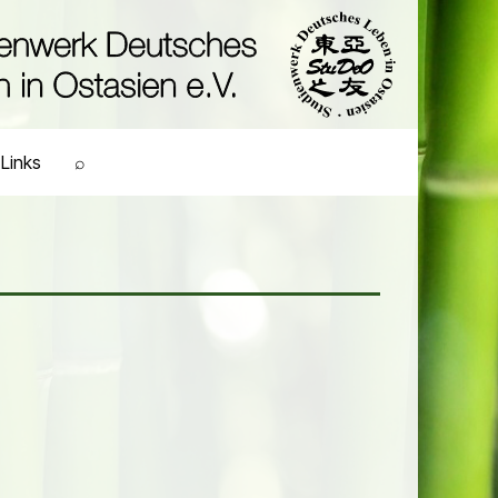
Links
⌕