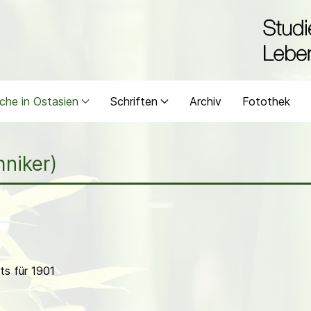
che in Ostasien
Schriften
Archiv
Fotothek
hniker)
s für 1901