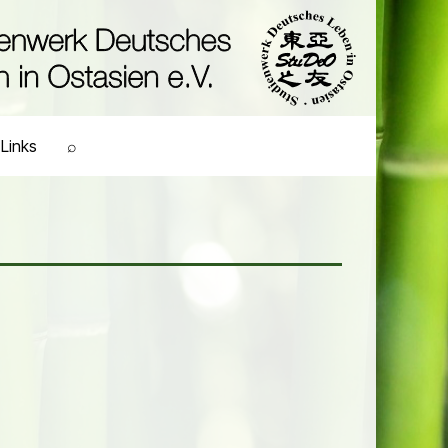
Links
⌕