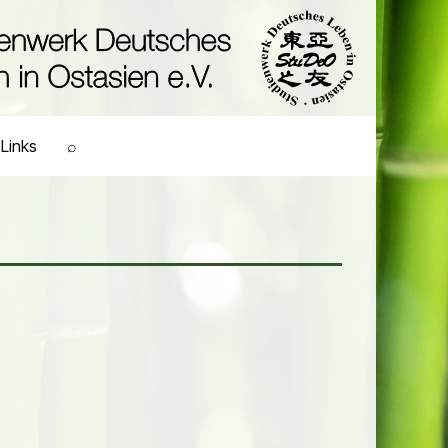
Links
⌕