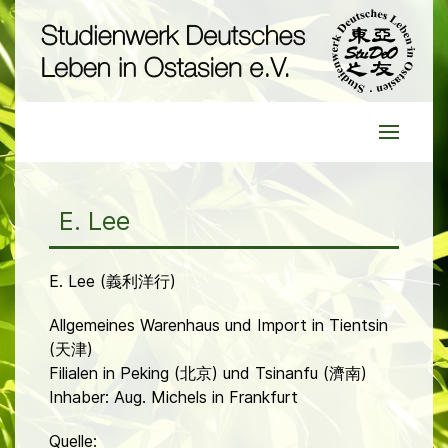
E. Lee
E. Lee (義利洋行)
Allgemeines Warenhaus und Import in Tientsin
(天津)
Filialen in Peking (北京) und Tsinanfu (濟南)
Inhaber: Aug. Michels in Frankfurt
Quelle: