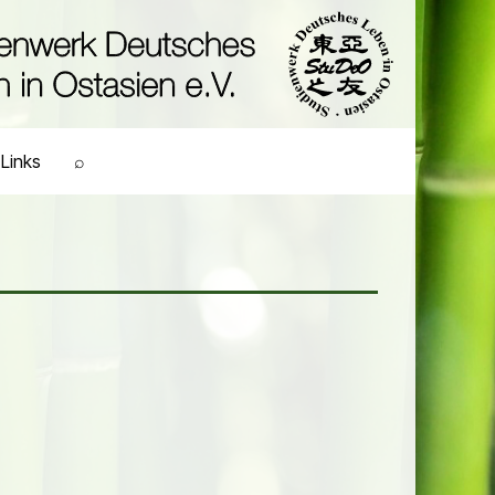
Links
⌕