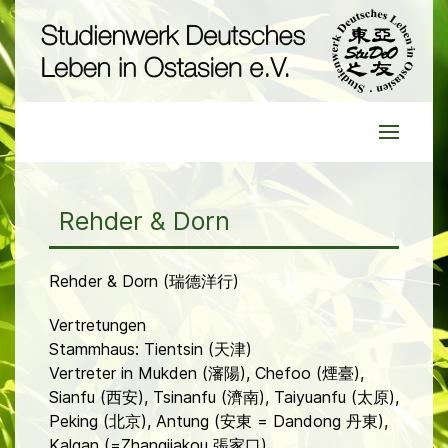
Rehder & Dorn
Rehder & Dorn (瑞德洋行)
Vertretungen
Stammhaus: Tientsin (天津)
Vertreter in Mukden (瀋陽), Chefoo (煙臺),
Sianfu (西安), Tsinanfu (濟南), Taiyuanfu (太原),
Peking (北京), Antung (安東 = Dandong 丹東),
Kalgan (=Zhangjiakou 張家口)