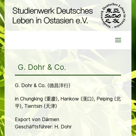
G. Dohr & Co.
G. Dohr & Co. (德昌洋行)
in Chungking (重慶), Hankow (漢口), Peiping (北
平), Tientsin (天津)
Export von Därmen
Geschäftsführer: H. Dohr