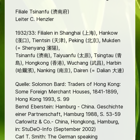
Filiale Tsinanfu (濟南府)
Leiter C. Henzler
1932/33: Filialen in Shanghai (上海), Hankow
(漢口), Tientsin (天津), Peking (北京), Mukden
(= Shenyang 瀋陽),
Tsinanfu (濟南), Taiyuanfu (太原), Tsingtau (青
島), Hongkong (香港), Wuchang (武昌), Harbin
(哈爾濱), Nanking (南京), Dairen (= Dalian 大連)
Quelle: Solomon Bard: Traders of Hong Kong:
Some Foreign Merchant Houses, 1841-1899,
Hong Kong 1993, S. 99
Bernd Eberstein: Hamburg - China. Geschichte
einer Partnerschaft, Hamburg 1988, S. 53-59
Carlowitz & Co.- China, Hongkong, Hamburg,
in: StuDeO-Info (September 2002)
Carl T. Smith: The German speaking