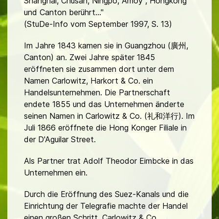
Shanghai, Chusan, Ningpo, Amoy , Hongkong
und Canton berührt..."
(StuDe-Info vom September 1997, S. 13)
Im Jahre 1843 kamen sie in Guangzhou (廣州,
Canton) an. Zwei Jahre später 1845
eröffneten sie zusammen dort unter dem
Namen Carlowitz, Harkort & Co. ein
Handelsunternehmen. Die Partnerschaft
endete 1855 und das Unternehmen änderte
seinen Namen in Carlowitz & Co. (礼和洋行). Im
Juli 1866 eröffnete die Hong Konger Filiale in
der D'Aguilar Street.
Als Partner trat Adolf Theodor Eimbcke in das
Unternehmen ein.
Durch die Eröffnung des Suez-Kanals und die
Einrichtung der Telegrafie machte der Handel
einen großen Schritt. Carlowitz & Co.