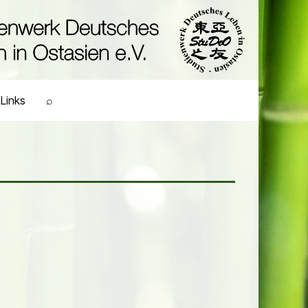
Links
⌕