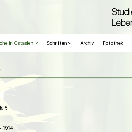
che in Ostasien
Schriften
Archiv
Fotothek
)
r. 5
8-1914